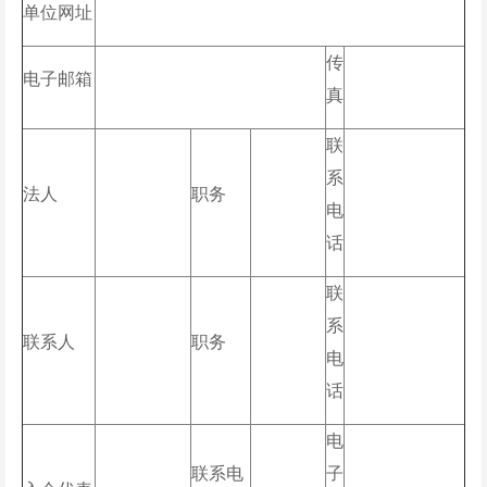
单位网址
传
电子邮箱
真
联
系
法人
职务
电
话
联
系
联系人
职务
电
话
电
联系电
子